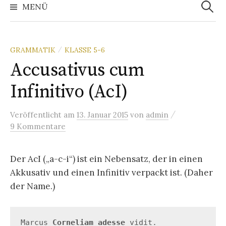
nach:
MENÜ
GRAMMATIK
KLASSE 5-6
/
Accusativus cum
Infinitivo (AcI)
/
Veröffentlicht
am
13. Januar 2015
von
admin
9 Kommentare
Der AcI („a-c-i“) ist ein Nebensatz, der in einen
Akkusativ und einen Infinitiv verpackt ist. (Daher
der Name.)
Marcus 
Corneliam adesse
 vidit. 
