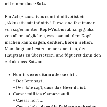
mit einem
dass-Satz
.
Ein AcI (Accusativus cum infinitivo) ist ein
„Akkusativ mit Infinitiv“. Diese sind fast immer
von sogenannten
Kopf-Verben
abhängig, also
von allem möglichen, was man mit dem Kopf
machen kann:
sagen, denken, hören, sehen
.
Man fängt am besten immer damit an, den
Hauptsatz zu übersetzen, und fügt erst dann den
AcI als dass-Satz an.
Nuntius
exercitum adesse
dicit.
= Der Bote sagt …
= Der Bote sagt,
dass das Heer da ist
.
Caesar
milites clamare
audit.
= Caesar hört …
= Caesar hört,
dass die Soldaten schreien
.