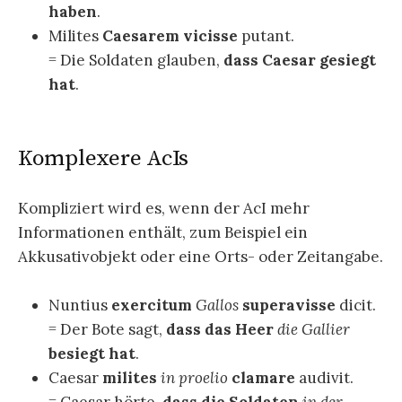
haben
.
Milites
Caesarem vicisse
putant.
= Die Soldaten glauben,
dass Caesar gesiegt
hat
.
Komplexere AcIs
Kompliziert wird es, wenn der AcI mehr
Informationen enthält, zum Beispiel ein
Akkusativobjekt oder eine Orts- oder Zeitangabe.
Nuntius
exercitum
Gallos
superavisse
dicit.
= Der Bote sagt,
dass das Heer
die Gallier
besiegt hat
.
Caesar
milites
in proelio
clamare
audivit.
= Caesar hörte,
dass die Soldaten
in der