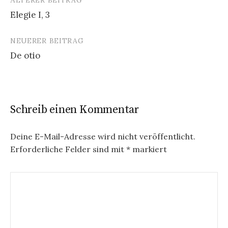
ÄLTERER BEITRAG
Beitrags-
Elegie I, 3
Navigation
NEUERER BEITRAG
De otio
Schreib einen Kommentar
Deine E-Mail-Adresse wird nicht veröffentlicht.
Erforderliche Felder sind mit
*
markiert