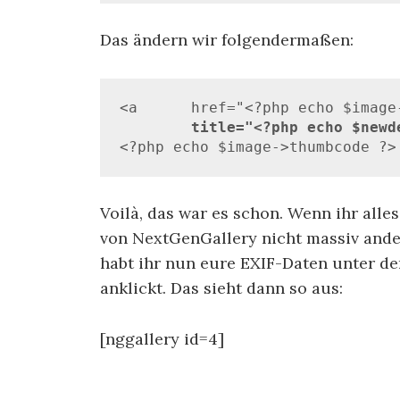
Das ändern wir folgendermaßen:
<a 	href="<?php echo $image->imageURL ?>" 

title="<?php echo $newd
<?php echo $image->thumbcode ?>
Voilà, das war es schon. Wenn ihr alle
von NextGenGallery nicht massiv ander
habt ihr nun eure EXIF-Daten unter de
anklickt. Das sieht dann so aus:
[nggallery id=4]