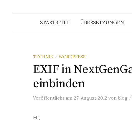
STARTSEITE
ÜBERSETZUNGEN
TECHNIK
WORDPRESS
/
EXIF in NextGenGa
einbinden
Veröffentlicht
am
27. August 2012
von
blog
Hi,