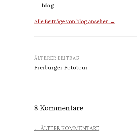
blog
Alle Beiträge von blog ansehen →
ÄLTERER BEITRAG
Beitrags-
Freiburger Fototour
Navigation
8 Kommentare
KOMMENTAR-
← ÄLTERE KOMMENTARE