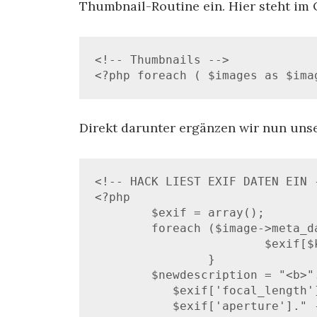
Thumbnail-Routine ein. Hier steht im 
<!-- Thumbnails -->

<?php foreach ( $images as $ima
Direkt darunter ergänzen wir nun uns
<!-- HACK LIEST EXIF DATEN EIN -
<?php

	$exif = array();

	foreach ($image->meta_data as $key => $value) {

			$exif[$key] = $value;

		}

	$newdescription = "<b>".$exif['camera']." - ".

	   $exif['focal_length']." - ".$exif['shutter_speed']." - ".

	   $exif['aperture']." - ISO ".$exif['iso']."</b>";
