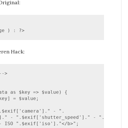
Original:
ge ) : ?>
eren Hack:
->
