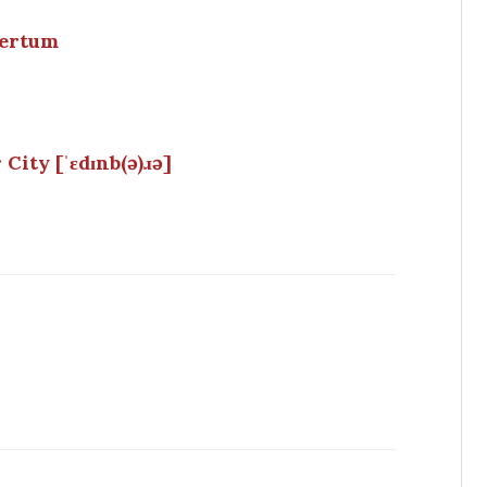
tertum
ity [ˈɛdɪnb(ə)ɹə]