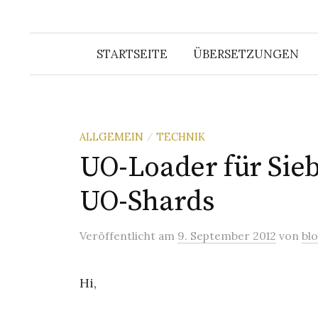
STARTSEITE
ÜBERSETZUNGEN
ALLGEMEIN
TECHNIK
/
UO-Loader für Sie
UO-Shards
Veröffentlicht
am
9. September 2012
von
bl
Hi,