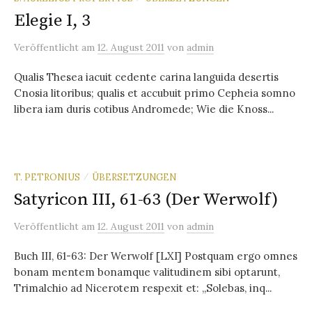
Elegie I, 3
Veröffentlicht
am
12. August 2011
von
admin
Qualis Thesea iacuit cedente carina languida desertis
Cnosia litoribus; qualis et accubuit primo Cepheia somno
libera iam duris cotibus Andromede; Wie die Knoss...
T. PETRONIUS
ÜBERSETZUNGEN
/
Satyricon III, 61-63 (Der Werwolf)
Veröffentlicht
am
12. August 2011
von
admin
Buch III, 61-63: Der Werwolf [LXI] Postquam ergo omnes
bonam mentem bonamque valitudinem sibi optarunt,
Trimalchio ad Nicerotem respexit et: „Solebas, inq...