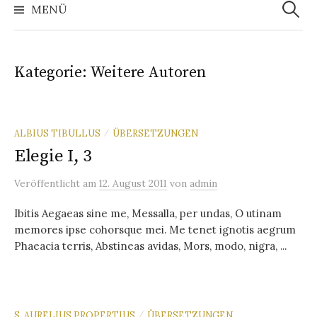
nach:
MENÜ
Kategorie:
Weitere Autoren
ALBIUS TIBULLUS
ÜBERSETZUNGEN
/
Elegie I, 3
Veröffentlicht
am
12. August 2011
von
admin
Ibitis Aegaeas sine me, Messalla, per undas, O utinam
memores ipse cohorsque mei. Me tenet ignotis aegrum
Phaeacia terris, Abstineas avidas, Mors, modo, nigra, ...
S. AURELIUS PROPERTIUS
ÜBERSETZUNGEN
/